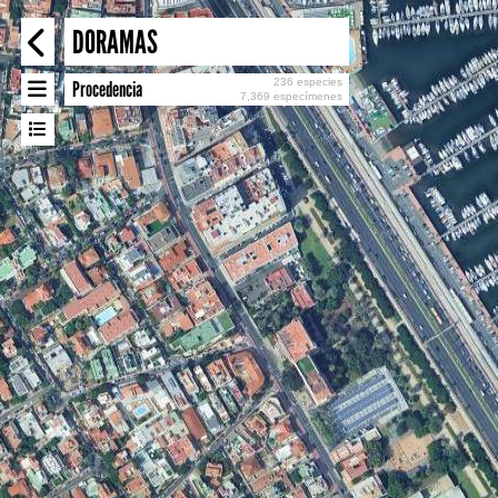
DORAMAS
236 especies
Procedencia
7,369 especímenes