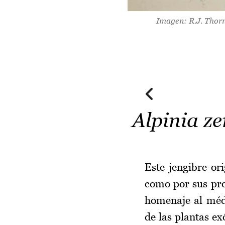
Imagen: R.J. Thorn
Alpinia z
Este jengibre or
como por sus pro
homenaje al médi
de las plantas ex