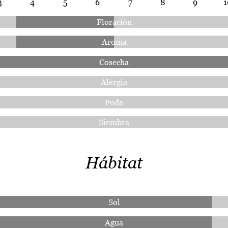
3
4
5
6
7
8
9
1
Floración
Aroma
Cosecha
Alergia
Poda
Siembra
Hábitat
Sol
Agua