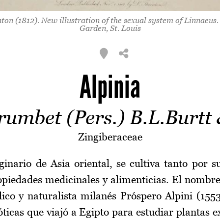
ton (1812). New illustration of the sexual system of Linnaeus
Garden, St. Louis
Alpinia
erumbet (Pers.) B.L.Burtt
Zingiberaceae
iginario de Asia oriental, se cultiva tanto por 
piedades medicinales y alimenticias. El nombre
co y naturalista milanés Próspero Alpini (1553
óticas que viajó a Egipto para estudiar plantas ex