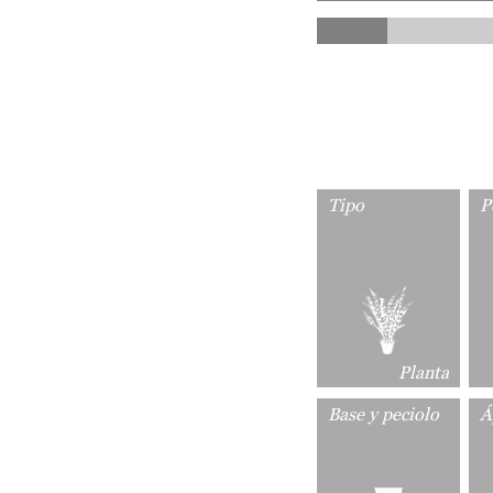
Tipo
P
Planta
Base y peciolo
Á