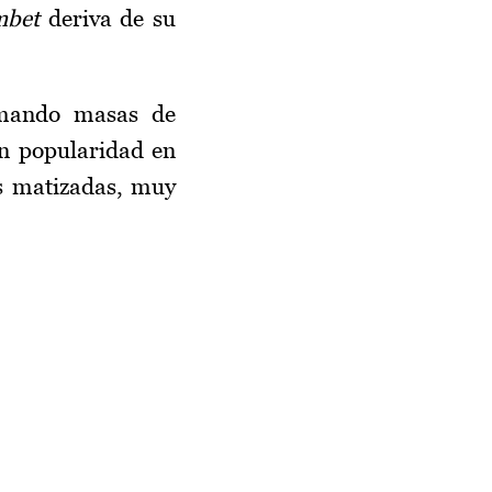
mbet
deriva de su
rmando masas de
an popularidad en
as matizadas, muy