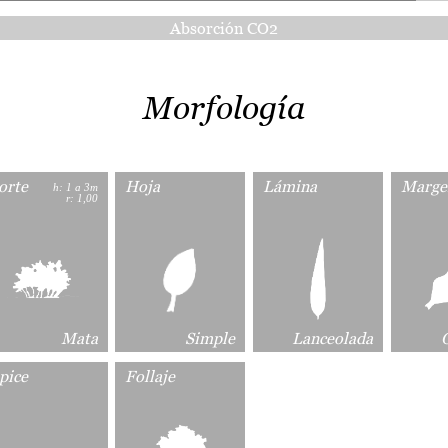
Absorción CO2
Morfología
orte
Hoja
Lámina
Marge
h: 1 a 3m
r: 1,00
Mata
Simple
Lanceolada
pice
Follaje