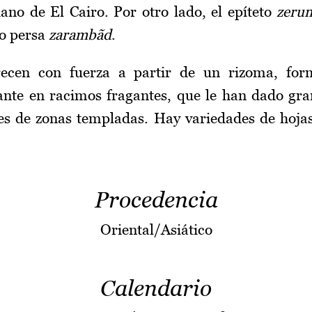
iano de El Cairo. Por otro lado, el epíteto
zeru
o persa
zarambãd
.
recen con fuerza a partir de un rizoma, fo
ante en racimos fragantes, que le han dado gr
es de zonas templadas. Hay variedades de hoj
Procedencia
Oriental/Asiático
Calendario