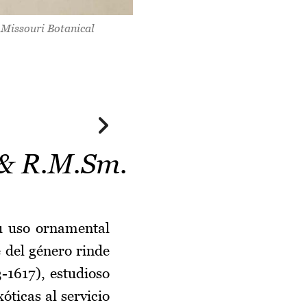
.
Missouri Botanical
 & R.M.Sm.
su uso ornamental
 del género rinde
-1617), estudioso
óticas al servicio