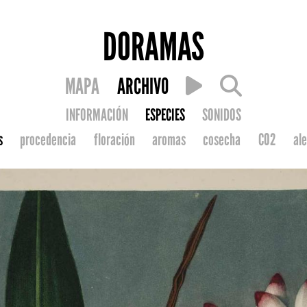
DORAMAS
MAPA
ARCHIVO
INFORMACIÓN
ESPECIES
SONIDOS
s
procedencia
floración
aromas
cosecha
CO2
ale