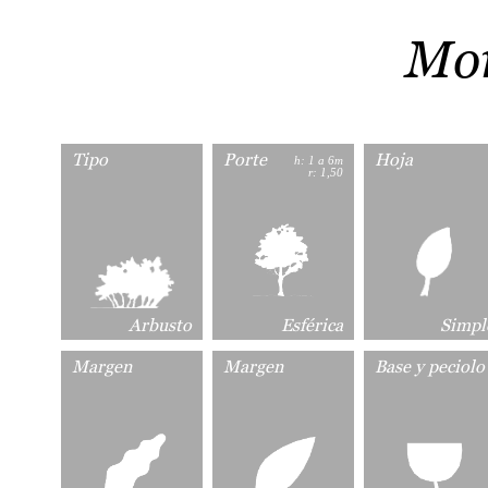
Mor
Tipo
Porte
Hoja
h: 1 a 6m
r: 1,50
Arbusto
Esférica
Simpl
Margen
Margen
Base y peciolo