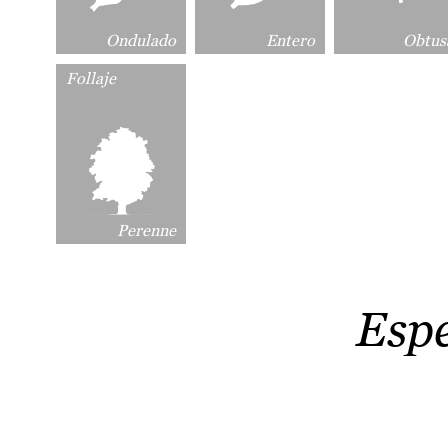
Ondulado
Entero
Obtus
Follaje
Perenne
Esp