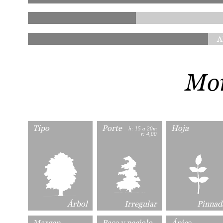
A
Mor
Tipo
Porte
Hoja
h: 15 a 20m
r: 4,00
Árbol
Irregular
Pinnad
Margen
Base y peciolo
Ápice