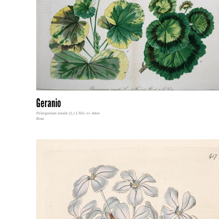
Geranio
Pelargonium zonale (L.) L'Hér. ex Aiton
Rosa