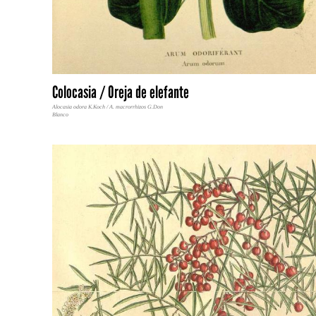
Colocasia / Oreja de elefante
Alocasia odora K.Koch / A. macrorrhizos G.Don
Blanco