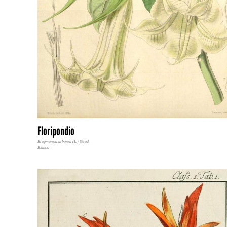
Floripondio
Brugmansia arborea (L.) Steud.
Blanco