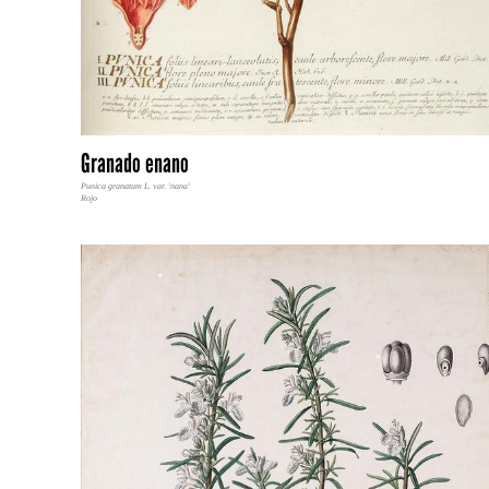
Granado enano
Punica granatum L. var. 'nana'
Rojo