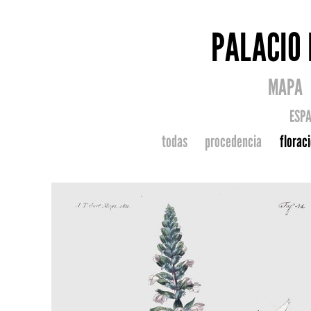
PALACIO 
MAPA
ESP
todas
procedencia
florac