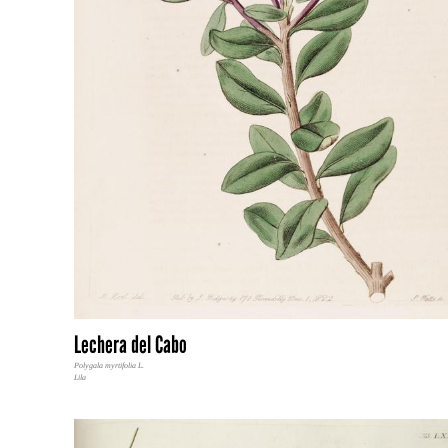
Lechera del Cabo
Polygala myrtifolia L.
Lila