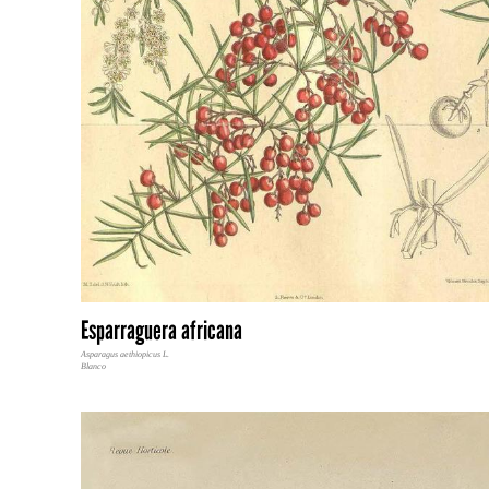
Esparraguera africana
Asparagus aethiopicus L.
Blanco