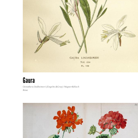
Gaura
Oenothera lindheimeri (Engelm.&Gray) Wagner&Hoch
Rosa