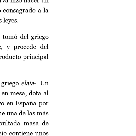
erva hizo nacer un
vo consagrado a la
 leyes.
e tomó del griego
e, y procede del
roducto principal
l griego
elaia
-. Un
 en mesa, dota al
ivo en España por
fue una de las más
abultada masa de
io contiene unos