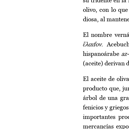
su tridente en la
olivo, con lo que
diosa, al mantene
El nombre vernác
ἔλαιfον
. Acebuch
hispanoárabe
az
(aceite) derivan 
El aceite de oliv
producto que, ju
árbol de una gra
fenicios y griego
importantes pro
mercancías expo