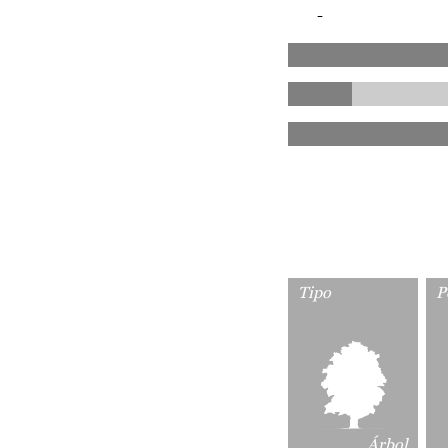
-
Tipo
P
Árbol