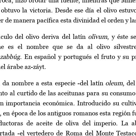
 roca, hizo brotar una fuente, mientras que Min
 obtuvo la victoria. Desde ese día el olivo estu
r de manera pacífica esta divinidad el orden y las
ulo del olivo deriva del latín
olīvum
, y éste s
e es el nombre que se da al olivo silvestr
-zabbúg
. En español y portugués el fruto y su p
del árabe az-záyt.
a da nombre a esta especie -del latín
oleum
, de
nto al curtido de las aceitunas para su consumo
n importancia económica. Introducido su cult
s, en época de los antiguos romanos esta región 
ductoras de aceite de oliva del imperio. La 
rtada -el vertedero de Roma del Monte Testacc