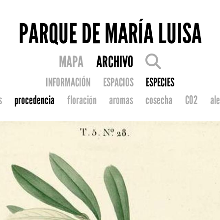
PARQUE DE MARÍA LUISA
MAPA
ARCHIVO
INFORMACIÓN
ESPACIOS
ESPECIES
s
procedencia
floración
aromas
cosecha
CO2
ale