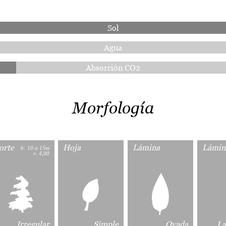
Sol
Agua
Absorción CO2
Morfología
orte
Hoja
Lámina
Lámin
h: 10 a 15m
r: 4,00
Irregular
Simple
Ovada
La