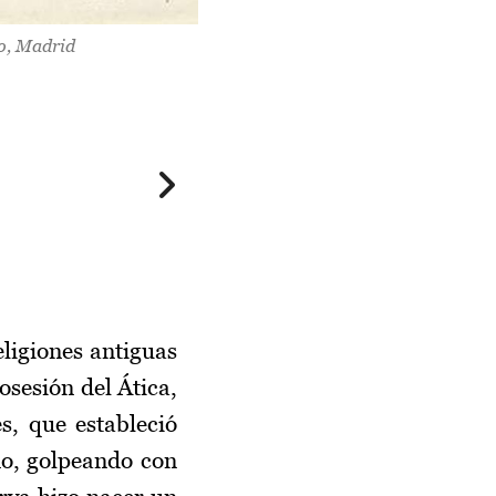
co, Madrid
eligiones antiguas
osesión del Ática,
s, que estableció
no, golpeando con