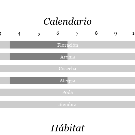
Calendario
3
4
5
6
7
8
9
1
Floración
Aroma
Cosecha
Alergia
Poda
Siembra
Hábitat