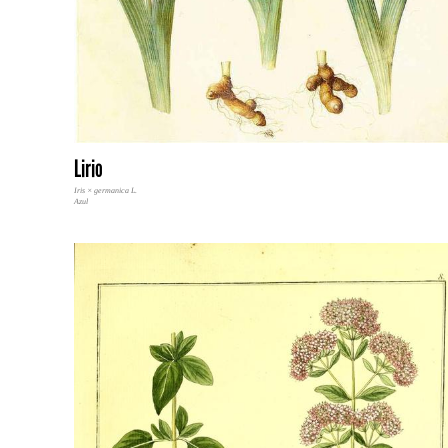
Lirio
Iris × germanica L.
Azul