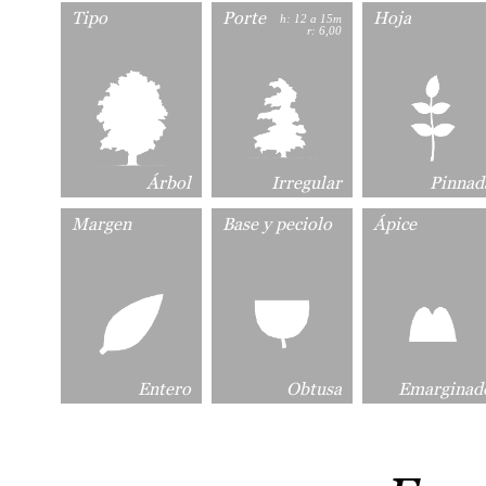
Tipo
Porte
Hoja
h: 12 a 15m
r: 6,00
Árbol
Irregular
Pinnad
Margen
Base y peciolo
Ápice
Entero
Obtusa
Emarginad